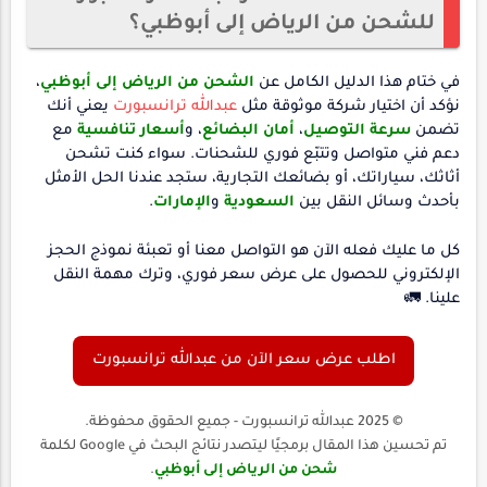
للشحن من الرياض إلى أبوظبي؟
في ختام هذا الدليل الكامل عن
الشحن من الرياض إلى أبوظبي
،
نؤكد أن اختيار شركة موثوقة مثل
عبدالله ترانسبورت
يعني أنك
تضمن
سرعة التوصيل
،
أمان البضائع
، و
أسعار تنافسية
مع
دعم فني متواصل وتتبّع فوري للشحنات. سواء كنت تشحن
أثاثك، سياراتك، أو بضائعك التجارية، ستجد عندنا الحل الأمثل
بأحدث وسائل النقل بين
السعودية
و
الإمارات
.
كل ما عليك فعله الآن هو التواصل معنا أو تعبئة نموذج الحجز
الإلكتروني للحصول على عرض سعر فوري، وترك مهمة النقل
علينا. 🚛
اطلب عرض سعر الآن من عبدالله ترانسبورت
© 2025 عبدالله ترانسبورت - جميع الحقوق محفوظة.
تم تحسين هذا المقال برمجيًا ليتصدر نتائج البحث في Google لكلمة
شحن من الرياض إلى أبوظبي
.