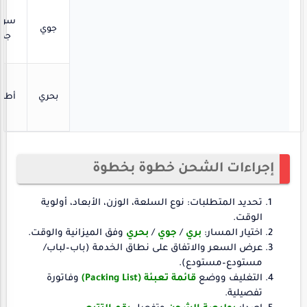
سري
جوي
جدًا
بحري
أطو
إجراءات الشحن خطوة بخطوة
تحديد المتطلبات: نوع السلعة، الوزن، الأبعاد، أولوية
الوقت.
اختيار المسار:
بري
/
جوي
/
بحري
وفق الميزانية والوقت.
عرض السعر والاتفاق على نطاق الخدمة (باب–لباب/
مستودع–مستودع).
التغليف ووضع
قائمة تعبئة (Packing List)
وفاتورة
تفصيلية.