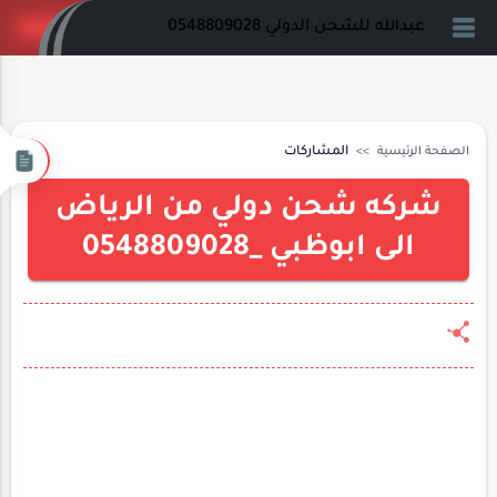
عبدالله للشحن الدولي 0548809028
الصفحة الرئيسية
المشاركات
شركه شحن دولي من الرياض
الى ابوظبي _0548809028