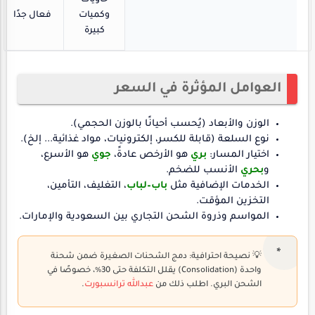
حاويات
وكميات
فعال جدًا
كبيرة
العوامل المؤثرة في السعر
الوزن والأبعاد (يُحسب أحيانًا بالوزن الحجمي).
نوع السلعة (قابلة للكسر، إلكترونيات، مواد غذائية... إلخ).
اختيار المسار:
بري
هو الأرخص عادةً،
جوي
هو الأسرع،
و
بحري
الأنسب للضخم.
الخدمات الإضافية مثل
باب–لباب
، التغليف، التأمين،
التخزين المؤقت.
المواسم وذروة الشحن التجاري بين السعودية والإمارات.
💡 نصيحة احترافية: دمج الشحنات الصغيرة ضمن شحنة
واحدة (Consolidation) يقلل التكلفة حتى 30٪، خصوصًا في
الشحن البري. اطلب ذلك من
عبدالله ترانسبورت
.