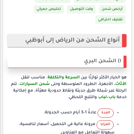
أرخص شحن
وقت التوصيل
تخليص جمركي
تغليف احترافي
أنواع الشحن من الرياض إلى أبوظبي
١) الشحن البري
هو الخيار الأكثر توازنًا بين
السرعة
و
التكلفة
. مناسب لنقل
الأثاث
، الأجهزة، الطرود المتوسطة وحتى
شحن السيارات
. تتم
الرحلة عبر شبكة طرق حديثة ونقاط حدودية مهيّأة، مع إمكانية
خدمة
باب–لباب
والتتبع اللحظي.
عادةً 1–3 أيام حسب الجدولة.
المدة
مرونة عالية في التحميل، أسعار تنافسية،
المزايا
سهولة التعامل مع العناوين.