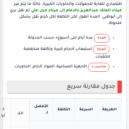
اقتصادي للغاية للحمولات والحاويات الكبيرة. غالبًا ما يتم عبر
ميناء الملك عبدالعزيز بالدمام
إلى
ميناء جبل علي
ثم نقل بري
إلى أبوظبي. المدة أطول لكن التكلفة لكل كجم تقل بشكل
ملحوظ.
عدة أيام حتى أسبوع+ حسب الجدولة.
المدة
استيعاب أحجام كبيرة وتكلفة منخفضة
المزايا
للكمّيات.
الأجهزة الصناعية، المواد الخام، الحاويات.
مناسب لـ
جدول مقارنة سريع
الأفضل
الطريقة
السرعة
التكلفة
1–3
لـ
بري
أيام