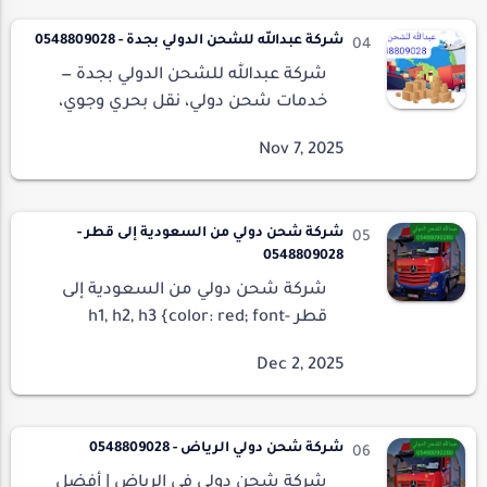
شركة عبدالله للشحن الدولي بجدة - 0548809028
شركة عبدالله للشحن الدولي بجدة —
خدمات شحن دولي، نقل بحري وجوي،
تخليص جمركي { "@context":
"https://schema.org", "@type":
"Organization", …
شركة شحن دولي من السعودية إلى قطر -
0548809028
شركة شحن دولي من السعودية إلى
قطر h1, h2, h3 {color: red; font-
weight: bold;} .green {color: green;
font-weight: bold;} table
{width:100%; border-collapse: col…
شركة شحن دولي الرياض - 0548809028
شركة شحن دولي في الرياض | أفضل