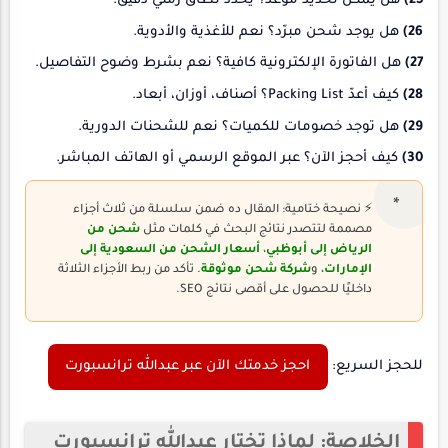
25)
هل يمكن تحديد موعد؟ يُحدد نطاق زمني دقيق.
26)
هل يوجد شحن مبرّد؟ نعم للأغذية والأدوية.
27)
هل الفاتورة الإلكترونية كافية؟ نعم بشرط وضوح التفاصيل.
28)
كيف أعدّ Packing List؟ أصناف، أوزان، أبعاد.
29)
هل توجد خصومات للكميات؟ نعم للشحنات الدورية.
30)
كيف أحجز الآن؟ عبر الموقع الرسمي أو الهاتف المباشر.
⚡ نصيحة ختامية: المقال ده ضمن سلسلة من ثلاث أجزاء
مصممة لتتصدر نتائج البحث في كلمات مثل
شحن من
الرياض إلى أبوظبي
،
أسعار الشحن من السعودية إلى
الإمارات
، و
شركة شحن موثوقة
. تأكد من ربط الأجزاء الثلاثة
داخليًا للحصول على أقصى نتائج SEO.
للحجز السريع:
احجز خدمتك الآن عبر عبدالله ترانسبورت
الخلاصة: لماذا تختار عبدالله ترانسبورت