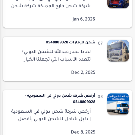
شركة شحن خارج المملكة شركة شحن
دولي في الرياض – خدمات شحن عالمية
باحترافية عالية إذا كنت تبحث عن شركة
شحن دولي في الرياض…
شحن للإمارات 0548809028
لماذا تختار عبدالله للشحن الدولي؟
تتعدد الأسباب التي تجعلنا الخيار
الأمثل لأي شخص يبحث عن شحن بري
من الرياض إلى الإمارات:شحن للإمارات
0548809028 خبرة أكثر من 15 سنة في
مج…
أرخص شركة شحن دولي فى السعوديه -
0548809028
أرخص شركة شحن دولي في السعودية
| دليل شامل للشحن الدولي بأفضل
الأسعار أرخص شركة شحن دولي في
السعودية …