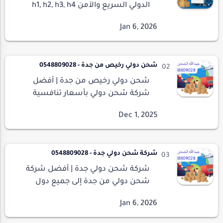
الدولي السريع والآمن h1, h2, h3, h4
{color: red;} .keyword {color: green;
font-weight: bold;} table {width:
100%; border-collapse…
شحن دولي رخيص من جدة - 0548809028
شحن دولي رخيص من جدة | أفضل
شركة شحن دولي بأسعار تنافسية
شحن دولي رخيص من جدة – دليلك
الشامل لأفضل وأسهل خدمات
الشحن الدولي إذا كنت تبحث عن شحن
دولي رخيص…
شركة شحن دولي جدة - 0548809028
شركة شحن دولي جدة | أفضل شركة
شحن دولي من جدة إلى جميع دول
العالم شركة شحن دولي جدة – الحل
الأمثل للشحن الدولي من السعودية
تُعد شركة شحن دولي جدة من أهم ا…