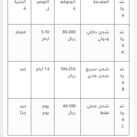
ش
المقدمة
المتوقع
التوصي
الشرك
رك
ة
ل
ة
ة
ش
شحن داخلي
80-200
5-10
ممتاز
رك
ودولي
ريال
أيام
ة
A
ش
شحن سريع
100-250
1-3 أيام
جيد
رك
شحن عادي
ريال
ة
B
ش
شحن محلي
40-100
يوم-
جيد
رك
فقط
ريال
يوم
جدًا
ة
C