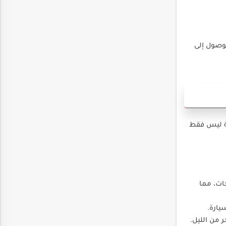
لوصول إلى
مة ليس فقط
ات، مما
يارة.
 من الليل.