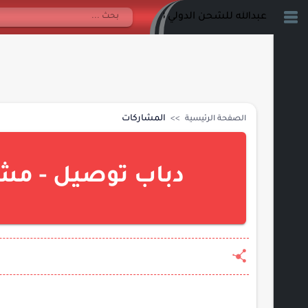
عبدالله للشحن الدولي 0548809028
المشاركات
الصفحة الرئيسية
دباب توصيل - مشاوير حى