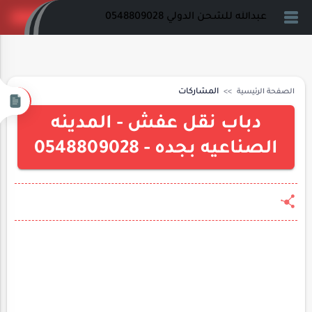
عبدالله للشحن الدولي 0548809028
الصفحة الرئيسية
المشاركات
دباب نقل عفش - المدينه
الصناعيه بجده - 0548809028