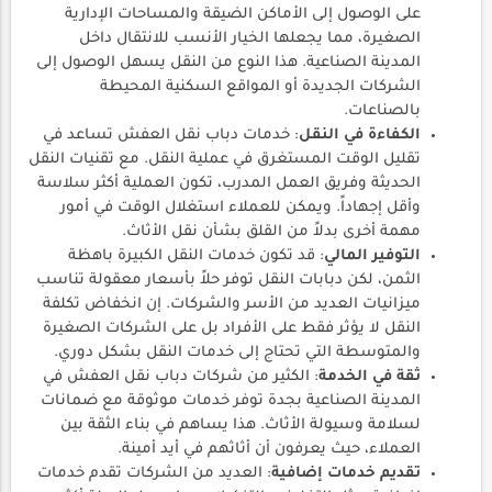
على الوصول إلى الأماكن الضيقة والمساحات الإدارية
الصغيرة، مما يجعلها الخيار الأنسب للانتقال داخل
المدينة الصناعية. هذا النوع من النقل يسهل الوصول إلى
الشركات الجديدة أو المواقع السكنية المحيطة
بالصناعات.
الكفاءة في النقل
: خدمات دباب نقل العفش تساعد في
تقليل الوقت المستغرق في عملية النقل. مع تقنيات النقل
الحديثة وفريق العمل المدرب، تكون العملية أكثر سلاسة
وأقل إجهاداً. ويمكن للعملاء استغلال الوقت في أمور
مهمة أخرى بدلاً من القلق بشأن نقل الأثاث.
التوفير المالي
: قد تكون خدمات النقل الكبيرة باهظة
الثمن، لكن دبابات النقل توفر حلاً بأسعار معقولة تناسب
ميزانيات العديد من الأسر والشركات. إن انخفاض تكلفة
النقل لا يؤثر فقط على الأفراد بل على الشركات الصغيرة
والمتوسطة التي تحتاج إلى خدمات النقل بشكل دوري.
ثقة في الخدمة
: الكثير من شركات دباب نقل العفش في
المدينة الصناعية بجدة توفر خدمات موثوقة مع ضمانات
لسلامة وسيولة الأثاث. هذا يساهم في بناء الثقة بين
العملاء، حيث يعرفون أن أثاثهم في أيد أمينة.
تقديم خدمات إضافية
: العديد من الشركات تقدم خدمات