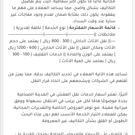
مجانية غالبًا ما تكون أكثر شفافية. حيث يتم تفصيل
التكاليف بشكل واضح، مما يساعد العملاء على فهم ما
ينفقونه. يكون ذلك بمثابة ضمان لعدم وجود مفاجآت غير
سارة عند وقت السداد.
قائمة الأسعار المقترحة
:| نوع الخدمة | تكلفة تقديرية |
ملاحظات ||----------------------|------------------|-----------------------------
----|| نقل الأثاث الداخلي | 300 - 800 ريال | يعتمد على حجم
الأثاث ومكان النقل || نقل الأثاث الخارجي | 600 - 1200 ريال
| يعتمد على الوزن والمادة || خدمات التغليف | 100 - 300
ريال | يعتمد على كمية الأثاث |
تساعد هذه الآلية العملاء في تحديد التكاليف بدقة، مما يعزز من
ثقتهم في الشركات ويشجعهم على اتخاذ قرار النقل.
أخيرًا، تعتبر أسعار خدمات نقل العفش في المدينة الصناعية
بجدة موضوعًا هامًا لكل من يرغب في الانتقال بسهولة ووفق
ميزانية معينة. مع توفر العروض الخاصة والتقديرات المجانية،
يمكن للعملاء اختيار الخدمة الأنسب لهم دون عناء البحث
الطويل أو القلق بشأن التكاليف غير المعروفة.
إن التعرف على الأسعار والعروض المتاحة يمنحك القدرة على