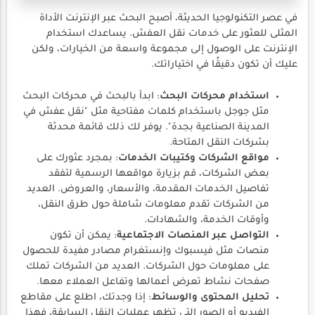
في عصر التكنولوجيا الحديثة، أصبح البحث عبر الإنترنت الأداة
المثلى للعثور على خدمات نقل العفش. يساعدك استخدام
الإنترنت على الوصول إلى مجموعة واسعة من الخيارات، ولكن
عليك أن تكون دقيقًا في اختياراتك.
استخدام محركات البحث
: ابدأ بالبحث في محركات البحث
مثل جوجل باستخدام كلمات مفتاحية مثل "نقل عفش في
المدينة الصناعية بجدة". يوفر لك ذلك قائمة محدثة
بشركات النقل المتاحة.
مواقع الشركات وكتيبات الخدمات
: بمجرد عثورك على
بعض الشركات، قم بزيارة مواقعها الرسمية لتفقد
تفاصيل الخدمات المقدمة، والأسعار، والعروض. العديد
من الشركات تقدم معلومات شاملة حول طرق النقل،
وأوقات الخدمة، والشهادات.
التواصل عبر المنصات الاجتماعية
: يمكن أن تكون
منصات مثل فيسبوك وإنستغرام مصادر مفيدة للحصول
على معلومات حول الشركات. العديد من الشركات تملك
صفحات نشاط تعرض أعمالها وتفاعل العملاء معها.
تحليل المحتوى والوسائط
: إذا وجدتك، اطلع على مقاطع
الفيديو أو الصور التي تظهر عمليات النقل السابقة، فهذا