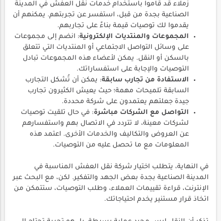
زملاء قد قاموا باستخدام خدمات نقل العفش في المدينة
الصناعية بجدة من قبل، استفسر عن تجربتهم. يمكنهم أن
يقدموا لك توصيات قيمة بناءً على تجاربهم.
المجموعات والمنتديات الإلكترونية
: انضم إلى مجموعات
على وسائل التواصل الاجتماعي أو المنتديات التي تتعلق
بالسكن أو النقل. يمكن لأعضاء هذه المجموعات تبادل
التوصيات والإجابة على استفساراتك.
الاستفادة من تجارب سابقة
: يمكن أن تُشكل التجارب
السابقة تلميحات مهمة؛ حيث يعيش الكثيرون تجارب
جيدة جعلتهم يعتمدون على شركة محددة.
التواصل مع الشركات مباشرة
: في حال تلقيت توصيات
لشركات معينة، لا تتردد في الاتصال بهم واستفسارهم
عن العروض والتكاليف والخدمات الأخرى. اعتمد هذه
المعلومات مع ما تحصل عليه من التوصيات.
في النهاية، يتطلب اختيار شركة نقل العفش المناسبة في
المدينة الصناعية بجدة بعض الجهد والتفكير. لكن، مع البحث عبر
الإنترنت، قراءة تقييمات العملاء، وطلب التوصيات، ستتمكن من
اتخاذ قرار مستنير يخدم احتياجاتك.