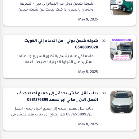
شركة شحن دولي من الدمام إلى دبي - السرعة
والأمان والخبرة إذا كنت تبحث عن شركة شحن
دولي من الدمام إلى دبي تتميز بالاحترافية والدقة في
المواعيد، فأنت في المكان الصحيح. نحن نقدم لك
أ…
شركة شحن دولي - من الدمام إلي الكويت -
0548809028
مقدمةفي عالم يتسم بالتطور السريع والاعتماد
المتزايد على التجارة الدولية، أصبحت خدمات
الشحن الدولي ضرورة حتمية للأفراد والشركات
على حد سواء. تُعد شركة شحن دولي من الدمام إلى
الكويت …
دباب نقل عفش بجدة _ إلى جميع أحياء جدة –
اتصل الآن _ هاني ابو محمد 0531276899
دباب نقل عفش بجدة إلى جميع أحياء جدة – اتصل
الآن 0531276899 هل تحتاج إلى دباب نقل عفش في
جدة سريع وآمن؟ نقدم لك خدمة نقل العفش من
جدة إلى جميع أحياء جدة بأفضل الأسعار،
وباحترافية …