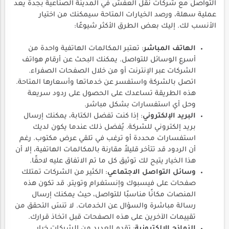
التواصل مع شركات نقل العفش في المدينة الصناعية بجدة يعد
عملية سهلة، ورصد الخيارات المتاحة سيمكنك من اختيار
الأنسب لك. إليك بعض الطرق الأكثر شيوعًا:
الهاتف المباشر
: تعتبر المكالمات الهاتفية واحدة من
أسرع الوسائل للتواصل. يمكنك البحث عن أرقام هواتف
الشركات عبر الإنترنت أو من خلال الصفحات الصفراء.
اتصل بالشركة واستفسر عن خدماتها وأسعارها المتاحة.
هذه الطريقة تساعدك على الحصول على ردود سريعة
وحل أي استفسارات بشكل مباشر.
البريد الإلكتروني
: إذا كنت تفضل الكتابة، يمكنك إرسال
بريد إلكتروني للشركة. يُفضل ذلك عندما يكون لديك
استفسارات محددة أو ترغب في تلقي عرض مكتوب. رغم
أن الردود قد تتأخر قليلاً مقارنة بالمكالمات الهاتفية، إلا أن
هذا الخيار يتيح لك توثيق كل ما تم الاتفاق عليه لاحقًا.
وسائل التواصل الاجتماعي
: الكثير من الشركات تمتلك
صفحات على فيسبوك وإنستغرام وتويتر. قد تكون هذه
المنصات مكانًا مناسبًا للتواصل، حيث يمكنك إرسال
رسالة مباشرة والسؤال عن الخدمات. لا تنسَ التحقق من
تقييمات الآخرين على هذه الصفحات قبل اتخاذ قرارك.
النماذج الإلكترونية
: تقدم العديد من الشركات خيار