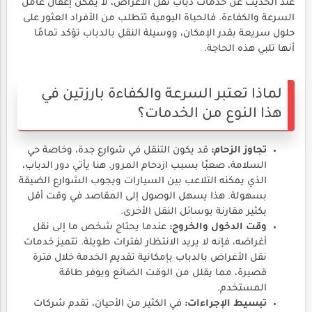
عند الحديث عن خدمات دباب نقل الأغراض، لا يمكن إغفال عامل
السرعة والكفاءة. فالحياة اليومية تتطلب من الأفراد العثور على
حلول سريعة بقدر الإمكان، ووسيلة النقل بالدباب تؤكد تمامًا
أنها تلبي هذه الحاجة.
لماذا تعتبر السرعة والكفاءة بارزتين في
هذا النوع من الخدمات؟
تجاوز الزحام:
قد يكون التنقل في شوارع جدة، وخاصة حي
السلامة، صعبًا بسبب ازدحام المرور. هنا يأتي دور الدباب،
الذي يمكنه التلاعب بين السيارات ويجوب الشوارع الضيقة
بسهولة. هذا يسهل الوصول إلى المقاصد في وقت أقل
بكثير مقارنة بوسائل النقل الأخرى.
وقت الدخول والخروج:
عندما يحتاج شخص ما إلى نقل
أغراضه، فإنه لا يريد الانتظار لفترات طويلة. تتميز خدمات
نقل الأغراض بالدباب بإمكانية تقديم الخدمة خلال فترة
قصيرة، مما يقلل من الوقت الضائع ويوفر طاقة
المستخدم.
تبسيط الإجراءات:
في الكثير من الأحيان، تقدم شركات