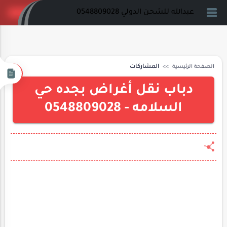
عبدالله للشحن الدولي 0548809028
الصفحة الرئيسية
المشاركات
دباب نقل أغراض بجده حي
السلامه - 0548809028