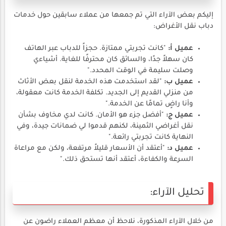
إليكم بعض الآراء التي تم جمعها من عملاء سابقين حول خدمات
دباب نقل الأغراض:
عميل أ:
"كانت تجربتي ممتازة. حجزاً للدباب عبر الهاتف
كان سهلاً جدًا، والسائق كان محترفًا للغاية. أشياءي
وصلت سليمة في الوقت المحدد."
عميل ب:
"لقد استخدمت هذه الخدمة لنقل بعض الأثاث
من منزلي القديم إلى الجديد. تكلفة الخدمة كانت معقولة،
وأنا راضٍ تمامًا عن الخدمة."
عميل ج:
"أفضل جزء هو الأمان. كانت لدي مخاوف بشأن
نقل أغراضي الثمينة، لكنهم قدموا لي ضمانات جيدة، وفي
النهاية كانت تجربتي رائعة."
عميل د:
"أعتقد أن الأسعار قليلاً مرتفعة، ولكن مع مراعاة
السرعة والكفاءة، أعتقد أنها تستحق ذلك."
تحليل الآراء:
من خلال الآراء المذكورة، نلاحظ أن معظم العملاء راضون عن