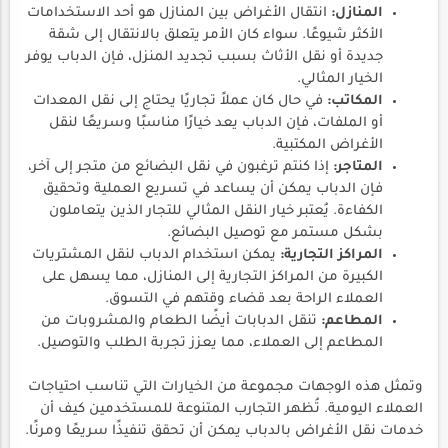
المنازل:
انتقال الأغراض بين المنازل هو أحد الاستخدامات
الأكثر شيوعًا. سواء كان الأمر يتعلق بالانتقال إلى شقة
جديدة أو نقل الأثاث بسبب تجديد المنزل، فإن الدباب يوفر
الخيار المثالي.
المكاتب:
في حال كان عملاً تجاريًا يحتاج إلى نقل المعدات
أو الملفات، فإن الدباب يعد خيارًا مناسبًا وسريعًا لنقل
الأغراض المكتبية.
المتاجر:
إذا كنتم ترغبون في نقل البضائع من متجر إلى آخر،
فإن الدباب يمكن أن يساعد في تسريع العملية وتحقيق
الكفاءة. يُعتبر خيار النقل المثالي للتجار الذين يتعاملون
بشكل مستمر مع توصيل البضائع.
المراكز التجارية:
يمكن استخدام الدباب لنقل المشتريات
الكبيرة من المراكز التجارية إلى المنازل، مما يسهل على
العملاء الراحة بعد قضاء وقتهم في التسوق.
المطاعم:
تنقل الدبابات أيضًا الطعام والمشروبات من
المطاعم إلى العملاء، مما يعزز تجربة الطلب والتوصيل.
وتمثل هذه الوجهات مجموعة من الخيارات التي تناسب احتياجات
العملاء اليومية. تُظهر التجارب المتنوعة للمستخدمين كيف أن
خدمات نقل الأغراض بالدباب يمكن أن تحقق تنفيذًا سريعًا ومرنًا.