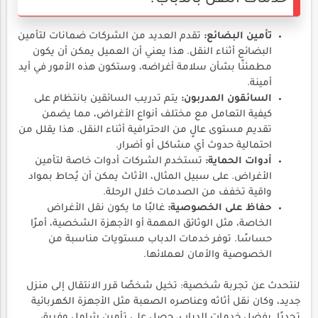
تأمين البضائع:
تقدم العديد من الشركات ضمانات لتأمين
البضائع أثناء النقل. هذا يعني أن العميل يمكن أن يكون
مطمئنًا بشأن سلامة أغراضه، وستكون هذه الأمور في أيد
أمينة.
السائقون المدربون:
يتم تدريب السائقين بانتظام على
كيفية التعامل مع مختلف أنواع الأغراض، مما يضمن
تقديم مستوى عالٍ من الاحترافية أثناء النقل. هذا يقلل من
احتمالية حدوث أي مشاكل أو أضرار.
أدوات الحماية:
تستخدم الشركات أدوات خاصة لتأمين
الأغراض. على سبيل المثال، الأثاث يمكن أن يُحاط بمواد
واقية تخفف من الصدمات خلال الرحلة.
حفاظ على الخصوصية:
غالبًا ما يكون نقل الأغراض
الخاصة، مثل الوثائق المهمة أو الأجهزة الشخصية، أمرًا
حساسًا. توفر خدمات الدباب مستويات مناسبة من
الخصوصية والأمان لعملائها.
لنتحدث عن تجربة شخصية: تخيل شخصًا قرر الانتقال إلى منزل
جديد، وكان نقل أثاثه وعناصره الصعبة مثل الأجهزة الكهربائية
تحديًا. بفضل خدمات الدباب، حصل على تأمين شامل وفريق