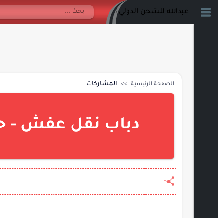
عبدالله للشحن الدولي 0548809028
المشاركات
الصفحة الرئيسية
دباب نقل عفش - حي القري