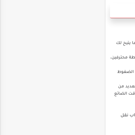
ا يتيح لك
سطة محترفين،
ف الضغوط
لعديد من
وقت الضائع
اب نقل