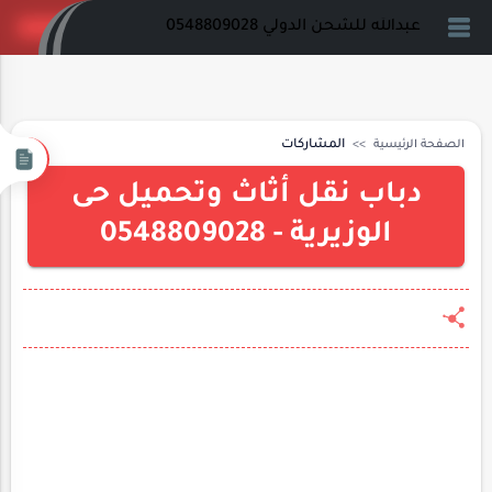
عبدالله للشحن الدولي 0548809028
الصفحة الرئيسية
المشاركات
دباب نقل أثاث وتحميل حى
الوزيرية - 0548809028