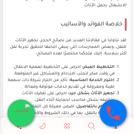
الانشغال بحمل الأثاث.
خلاصة الفوائد والأساليب
لقد تناولنا في مقالاتنا العديد من نصائح الحجز، تجهيز الأثاث
للنقل، وبعض الممارسات التي ينبغي اتباعها لتحقيق تجربة نقل
أكثر سلاسة. إليك ملخصًا مختصرًا لهذه النصائح:
التخطيط المبكر:
احرص على التخطيط لعملية الانتقال
في وقت مبكر لتجنب الازدحام والمشاكل غير المتوقعة.
اختيار الخدمة المناسبة:
تأكد من اختيار شركة ذات سمعة
طيبة ومعروفة في تقديم خدمات موثوقة وفعالة.
تجهيز الأثاث بشكل جيد:
احرص على تفكيك الأثاث
وتغليفه بشكل مناسب لحمايته أثناء النقل.
الاهتمام بالتفاصيل:
اضمن معرفة كل التفاصيل
المتعلقة بالنقل، بما في ذلك الشروط والأحكام.
تأكيد المواعيد:
يجب عليك التأكد من المواعيد مع الشركة
وأي تفاصيل إضافية تحتاجها.