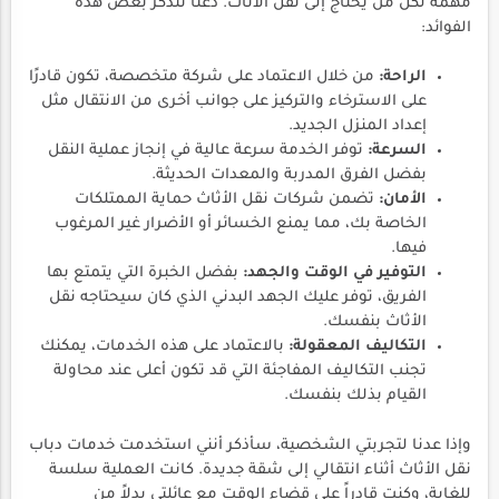
مهمة لكل من يحتاج إلى نقل الأثاث. دعنا نتذكر بعض هذه
الفوائد:
الراحة:
من خلال الاعتماد على شركة متخصصة، تكون قادرًا
على الاسترخاء والتركيز على جوانب أخرى من الانتقال مثل
إعداد المنزل الجديد.
السرعة:
توفر الخدمة سرعة عالية في إنجاز عملية النقل
بفضل الفرق المدربة والمعدات الحديثة.
الأمان:
تضمن شركات نقل الأثاث حماية الممتلكات
الخاصة بك، مما يمنع الخسائر أو الأضرار غير المرغوب
فيها.
التوفير في الوقت والجهد:
بفضل الخبرة التي يتمتع بها
الفريق، توفر عليك الجهد البدني الذي كان سيحتاجه نقل
الأثاث بنفسك.
التكاليف المعقولة:
بالاعتماد على هذه الخدمات، يمكنك
تجنب التكاليف المفاجئة التي قد تكون أعلى عند محاولة
القيام بذلك بنفسك.
وإذا عدنا لتجربتي الشخصية، سأذكر أنني استخدمت خدمات دباب
نقل الأثاث أثناء انتقالي إلى شقة جديدة. كانت العملية سلسة
للغاية، وكنت قادراً على قضاء الوقت مع عائلتي بدلاً من