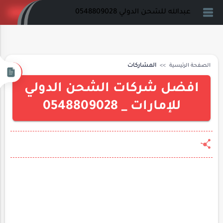
عبدالله للشحن الدولي 0548809028
الصفحة الرئيسية
المشاركات
افضل شركات الشحن الدولي
للإمارات _ 0548809028