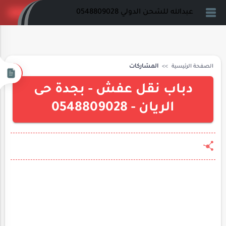
عبدالله للشحن الدولي 0548809028
الصفحة الرئيسية
المشاركات
دباب نقل عفش - بجدة حى
الريان - 0548809028