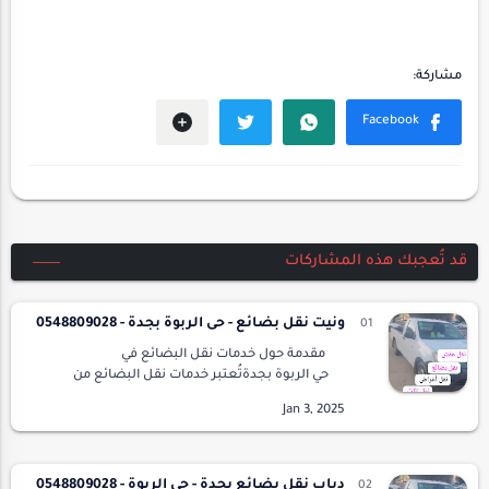
قد تُعجبك هذه المشاركات
ونيت نقل بضائع - حى الربوة بجدة - 0548809028
مقدمة حول خدمات نقل البضائع في
حي الربوة بجدةتُعتبر خدمات نقل البضائع من
الأركان الأساسية التي تسهم في دعم الأنشطة
التجارية وتعزيز الحركة الاقتصادية …
دباب نقل بضائع بجدة - حى الربوة - 0548809028