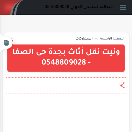
عبدالله للشحن الدولي 0548809028
الصفحة الرئيسية
المشاركات
ونيت نقل أثاث بجدة حى الصفا
- 0548809028