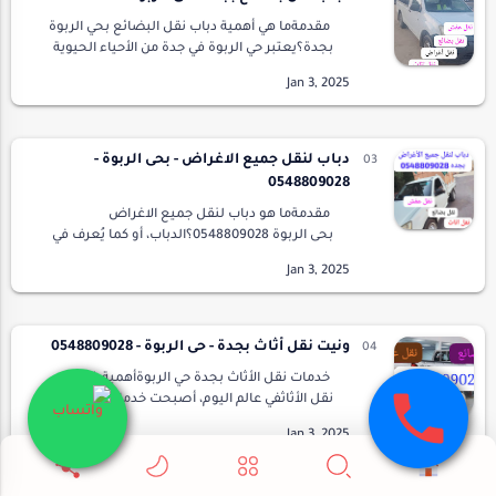
مقدمةما هي أهمية دباب نقل البضائع بحي الربوة
بجدة؟يعتبر حي الربوة في جدة من الأحياء الحيوية
التي تشهد نشاطًا تجاريًا وصناعيًا كبيرًا. لذلك، تبرز
أهمي…
دباب لنقل جميع الاغراض - بحى الربوة -
0548809028
مقدمةما هو دباب لنقل جميع الاغراض
بحى الربوة 0548809028؟الدباب، أو كما يُعرف في
بعض المناطق بالمركبة الصغيرة لنقل الأغراض،
هو وسيلة مثالية لتسهيل عمليات النقل. في ح…
ونيت نقل أثاث بجدة - حى الربوة - 0548809028
خدمات نقل الأثاث بجدة حي الربوةأهمية خدمات
نقل الأثاثفي عالم اليوم، أصبحت خدمات نقل الأثاث
أداة أساسية لكثير من الأفراد والعائلات في جدة،
وبشكل خاص في حي الربو…