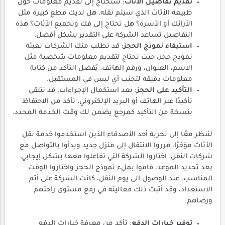
تقديم تفاصيل الأثاث
: ستحتاج إلى تقديم معلومات حول
طبيعة الأثاث الذي سيتم نقله. هل لديك قطع كبيرة مثل
الأرائك أو الأسرة؟ هل تحتاج إلى فك وتجميع الأثاث؟ هذه
التفاصيل تساعد الشركة على التقدير بشكل أفضل.
استيفاء نموذج الحجز
: قد تطلب منك الشركات تعبئة
نموذج حجز، حيث تحتاج لتقديم معلومات شخصية مثل
الاسم، العنوان، ورقم الهاتف. يُفضل التأكد من كتابة
معلومات دقيقة لتجنب أي لبس في المستقبل.
التأكيد على الحجز
: بعد استكمال الإجراءات، قد تتلقى
تأكيدًا عبر الهاتف أو البريد الإلكتروني. تأكد من الاحتفاظ
بنسخة من التأكيد كمرجع يضمن لك وقت الخدمة المحدد.
لننظر معًا إلى تجربة أحد الأصدقاء الذين استخدموا خدمة نقل
الأثاث مؤخرًا. قرروا الانتقال إلى منزل جديد وبدأوا بالتواصل مع
شركات النقل. اختاروا الشركة التي تفاعلوا معها بشكل إيجابي.
بعد تحديد الموعد، قاموا بملء نموذج الحجز واختاروا الوقت
المناسب. عند الوصول إلى يوم النقل، كانت الشركة على أتم
الاستعداد، وقد أثبت ذلك فعاليته في رفع مستوى راحتهم
ورضاهم.
توفير خيارات الدفع
: تأكد من معرفة خيارات الدفع