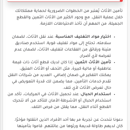
تأمين الأثاث يُعتبر من الخطوات الضرورية لحماية ممتلكاتك
خلال عملية النقل. مع وجود الكثير من الأثاث الثمين والقطع
الجميلة، من المهم أن تأخذ الاحتياطات اللازمة.
اختيار مواد التغليف المناسبة
: عند نقل الأثاث، لضمان
سلامته، تحتاج إلى مواد تغليف قوية. استخدم صناديق
متينة ورقائق من الفقاعات لتغليف الأثاث، لضمان عدم
تعرضه لأي أضرار.
تأمين الأثاث الثمين
: إذا كان لديك قطع أثاث ذات قيمة
عاطفية أو مالية كبيرة، مثل التحف أو الأثاث العتيق،
يمكنك التفكير في ضمان إضافي. العديد من شركات النقل
تقدم خدمات التأمين، مما يضمن لك قدرة التعويض في
حال تعرض الأثاث لأي تلف.
استخدام الحبال
: عند تحميل الأثاث في المركبات، تأكد من
استخدام الحبال أو الأشرطة الأمان للتأكد من ألا تتحرك
القطع أثناء النقل، مما يقلل من فرص التلف.
دعونا نتحدث عن تجربة مر بها أحد الأفراد الذين انتقلوا مؤخرًا.
كان لديهم طاولة قديمة ورثوها من عائلتهم. قاموا بتأمينها