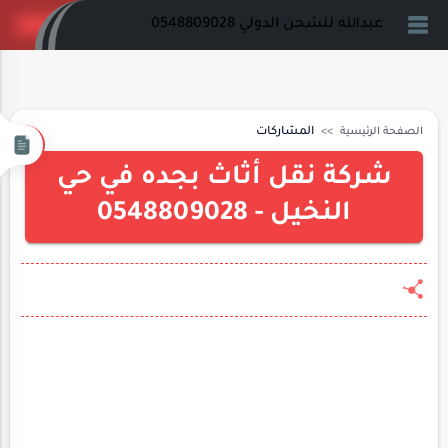
عبدالله للشحن الدولي 0548809028
الصفحة الرئيسية
المشاركات
شركة نقل أثاث بجده في حي
النخيل - 0548809028