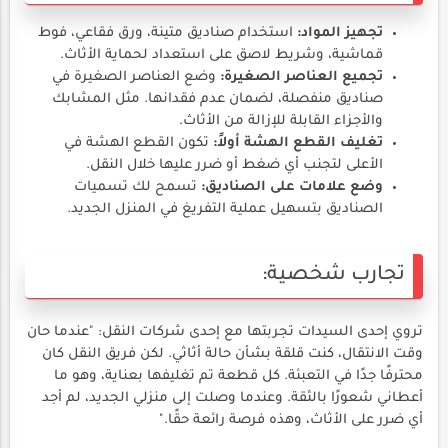
تجهيز المواد:
استخدام صناديق متينة، ورق فقاعي، فوط
قماشية، وشريط لاصق على استعداد لحماية الأثاث.
تجميع العناصر الصغيرة:
وضع العناصر الصغيرة في
صناديق منفصلة، لضمان عدم فقدانها. مثل المشابك
والأجزاء القابلة للإزالة من الأثاث.
تغليف القطع الهشة أولاً:
تكون القطع الهشة في
الأعلى لتجنب أي ضغط أو ضرر عليها خلال النقل.
وضع علامات على الصناديق:
تسمح لك تسميات
الصناديق بتسهيل عملية التفريغ في المنزل الجديد.
تجارب شخصية:
تروي إحدى السيدات تجربتها مع إحدى شركات النقل: "عندما حان
وقت الانتقال، كنت قلقة بشأن حالة أثاثي. لكن فريق النقل كان
محترفًا جدًا في التعبئة. كل قطعة تم تغليفها بعناية، وهو ما
أعطاني شعورًا بالثقة. وعندما وصلت إلى منزلي الجديد، لم أجد
أي ضرر على الأثاث، وهذه فرصة رائعة حقًا."