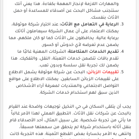
والمهارات اللازمة لإنجاز المهمة بكفاءة. هذا يعني أنك
ستتجنب مشاكل البحث عن أصدقاء للمساعدة أو حمل
الأثاث بنفسك.
الرعاية في التعامل مع الأثاث:
عند اختيار شركة موثوقة،
يمكنك الاعتماد على أن عمال الشركة سيعاملون أثاثك
برعاية عالية. يحافظون على الأثاث كما لو كان ملكهم، مما
يضمن عدم تعرضه لأي خدوش أو كسور.
تقديم الخدمات المتكاملة:
الشركات المهنية غالبًا ما
تقدم باقات تتضمن خدمات التعبئة، النقل، والتفكيك. هذا
يضمن لك تجربة نقل سلسة وبدون تعب.
تقييمات الزبائن
:
البحث عن شركة موثوقة يشمل الاطلاع
على تقييمات الزبائن السابقين. يمكنك الاطلاع على مواقع
التواصل الاجتماعي والمنتديات لمعرفة آراء الأشخاص
الذين سبق لهم استخدام خدمات الشركة.
يجب أن يتلقى السكان في حي النخيل توجيهات واضحة عند القيام
بالبحث عن شركات نقل الأثاث. التطبيق العملي لهذا الأمر غالباً
ما يأتي من تجربة شخصية. على سبيل المثال، أحد الأصدقاء قام
بنقل أثاثه باستخدام شركة لم يتحقق من سمعتها مسبقاً،
وانتهى به الأمر بخسارة بعض القطع الثمينة. هذه التجربة كانت