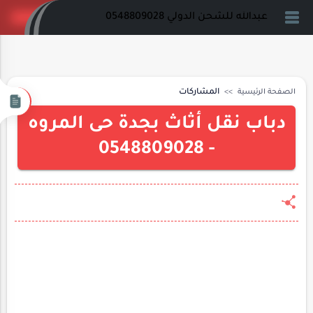
عبدالله للشحن الدولي 0548809028
الصفحة الرئيسية
المشاركات
دباب نقل أثاث بجدة حى المروه
- 0548809028