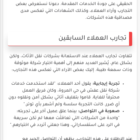
الحقيقي على جودة الخدمات المقدمة. دعونا نستعرض بعض
التجارب وآراء العملاء، وكذلك الشهادات التي تعكس مدى
مصداقية هذه الشركات.
تجارب العملاء السابقين
تتفاوت تجارب العملاء عند الاستعانة بشركات نقل الأثاث، ولكن
بشكل عام، يُشير العديد منهم إلى أهمية اختيار شركة موثوقة
وذات سمعة طيبة. إليك بعض الآراء التي تعكس هذه التجارب:
تجربة إيجابية:
يقول أحد العملاء: "لقد استخدمت خدمات
شركة نقل عفش في حي المروة، وكان فريق العمل
محترفاً للغاية. قاموا بتغليف أثاثي بشكل آمن ونقلوه دون
أي ضرر. كانت التجربة سلسة ولم أشعر بأي توتر."
صعوبة في التواصل:
بينما علق عميل آخر على تجربته:
"واحدة من الشركات التي تعامَلْت معها لم تكن سريعة
في الرد على استفساراتي، وهذا جعلني أتردد في اختيارهم."
عند الاطلاع على هذه التجارب، يظهر أن التواصل الجيد مع