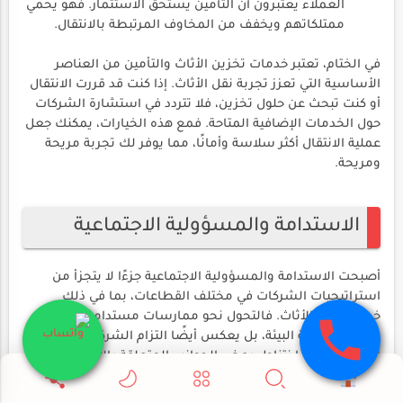
العملاء يعتبرون أن التأمين يستحق الاستثمار. فهو يحمي
ممتلكاتهم ويخفف من المخاوف المرتبطة بالانتقال.
في الختام، تعتبر خدمات تخزين الأثاث والتأمين من العناصر
الأساسية التي تعزز تجربة نقل الأثاث. إذا كنت قد قررت الانتقال
أو كنت تبحث عن حلول تخزين، فلا تتردد في استشارة الشركات
حول الخدمات الإضافية المتاحة. فمع هذه الخيارات، يمكنك جعل
عملية الانتقال أكثر سلاسة وأمانًا، مما يوفر لك تجربة مريحة
ومريحة.
الاستدامة والمسؤولية الاجتماعية
أصبحت الاستدامة والمسؤولية الاجتماعية جزءًا لا يتجزأ من
استراتيجيات الشركات في مختلف القطاعات، بما في ذلك
خدمات نقل الأثاث. فالتحول نحو ممارسات مستدامة لا يساهم
فقط في حماية البيئة، بل يعكس أيضًا التزام الشركات تجاه
المجتمع. دعونا نتناول بعض الجوانب المتعلقة بالاستدامة
والمسؤولية الاجتماعية في شركات نقل الأثاث، بما في ذلك
إعادة تدوير المواد التغليفية ودور الشركات في المشاركة