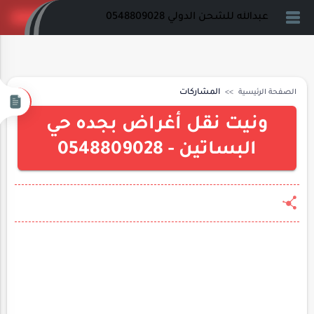
عبدالله للشحن الدولي 0548809028
الصفحة الرئيسية
المشاركات
ونيت نقل أغراض بجده حي
البساتين - 0548809028