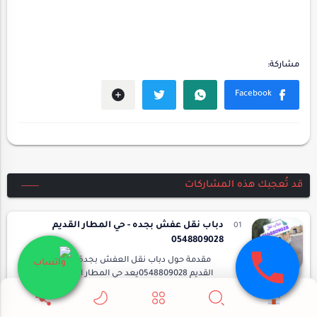
قد تُعجبك هذه المشاركات
دباب نقل عفش بجده - حي المطار القديم
0548809028
مقدمة حول دباب نقل العفش بجدةحي المطار
القديم 0548809028يعد حي المطار القديم في جدة
من المناطق الحيوية التي تشهد حركة نشطة في
نقل العفش.دباب نقل عفش بجده- حي ا…