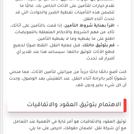
تقدم خيارات للتأمين على الأثاث الخاص بك. غالبًا ما
تتضمن هذه التأمينات تغطية الضرر والحوادث التي قد
تحدث أثناء النقل.
اقرأ بعناية شروط التأمين
: إذا قمت بالتأمين على أثاثك،
تأكد من فهم الشروط والأحكام المتعلقة بالتعويضات.
اطلع على ما يغطيه وما لا يغطيه التأمين.
قم بتوثيق حالتك
: قبل عملية النقل، التقط صورًا لجميع
قطع الأثاث لتوثيق حالتها. سيساعد هذا عند تقدير أي
أضرار قد تحدث.
كنت أضع دائمًا جانبًا جزءاً من ميزانيتي لتأمين الأثاث، مما منحني
شعورًا أكبر بالراحة أثناء النقل. عند التفتيش بعد الوصول، وجدت
أن كل شيء بخير ودون تلف.
الاهتمام بتوثيق العقود والاتفاقيات
توثيق العقود والاتفاقيات هو أمر غاية في الأهمية عند التعامل
مع أي شركة نقل. لضمان حقوقك، احرص على ما يلي: