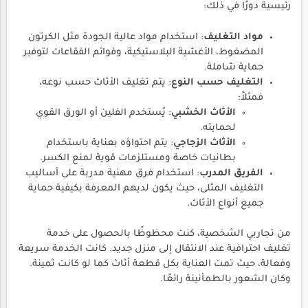
رئيسية دورًا في ذلك:
مواد التغليف
: استخدام مواد عالية الجودة مثل الكرتون
المضغوط، الأغشية البلاستيكية، وفوائم الفقاعات لتوفير
حماية شاملة.
التغليف حسب النوع
: يتم تغليف الأثاث حسب نوعه،
فمثلاً:
الأثاث الخشبي
: يُستخدم الفلين أو الورق القوي
لحمايته.
الأثاث الزجاجي
: يتم احتواؤه بعناية باستخدام
بطانيات خاصة ومستلزمات قوية لمنع الكسر.
الفريق المدرب
: استخدام فرق مهنية مدربة على أساليب
التغليف المثلى، حيث يكون لديهم المعرفة بكيفية حماية
جميع أنواع الأثاث.
من تجاربي الشخصية، كنت محظوظًا بالحصول على خدمة
تغليف احترافية عند الانتقال إلى منزل جديد. كانت الخدمة سريعة
وفعالة، حيث تمت العناية بكل قطعة أثاث كما لو كانت ثمينة.
وكان الشعور بالطمأنينة رائعًا.