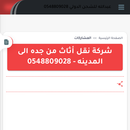
عبدالله للشحن الدولي 0548809028
الصفحة الرئيسية
المشاركات
شركة نقل أثاث من جده الى
المدينه - 0548809028