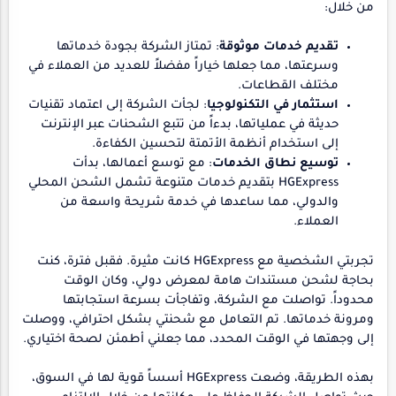
من خلال:
تقديم خدمات موثوقة
: تمتاز الشركة بجودة خدماتها
وسرعتها، مما جعلها خياراً مفضلاً للعديد من العملاء في
مختلف القطاعات.
استثمار في التكنولوجيا
: لجأت الشركة إلى اعتماد تقنيات
حديثة في عملياتها، بدءاً من تتبع الشحنات عبر الإنترنت
إلى استخدام أنظمة الأتمتة لتحسين الكفاءة.
توسيع نطاق الخدمات
: مع توسع أعمالها، بدأت
HGExpress بتقديم خدمات متنوعة تشمل الشحن المحلي
والدولي، مما ساعدها في خدمة شريحة واسعة من
العملاء.
تجربتي الشخصية مع HGExpress كانت مثيرة. فقبل فترة، كنت
بحاجة لشحن مستندات هامة لمعرض دولي، وكان الوقت
محدوداً. تواصلت مع الشركة، وتفاجأت بسرعة استجابتها
ومرونة خدماتها. تم التعامل مع شحنتي بشكل احترافي، ووصلت
إلى وجهتها في الوقت المحدد، مما جعلني أطمئن لصحة اختياري.
بهذه الطريقة، وضعت HGExpress أسساً قوية لها في السوق،