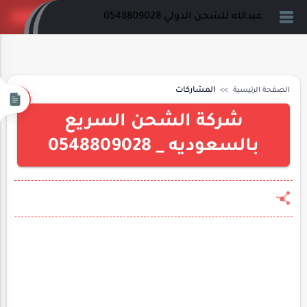
عبدالله للشحن الدولي 0548809028
الصفحة الرئيسية
المشاركات
شركة الشحن السريع
بالسعوديه _ 0548809028