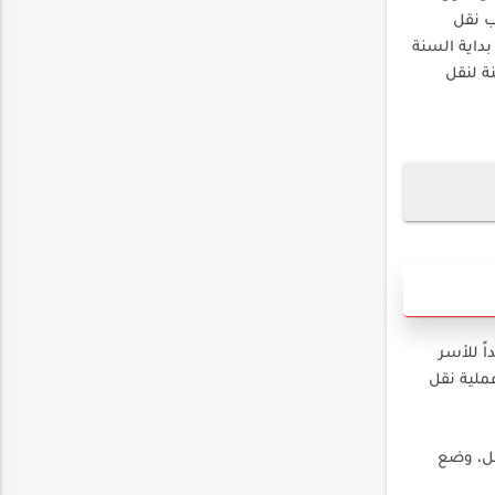
ب نقل
داية السنة
ة لنقل
ً للأسر
ملية نقل
ل، وضع