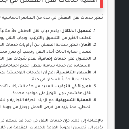
أهمية خدمات نقل العفش في جد
تُعتبر خدمات نقل العفش في جدة من العناصر الأساسية لخ
تسهيل الانتقال
: يقدم دباب نقل العفش حلاً مثاليا
تتطلب الكثير من التنسيق والترتيب، ودباب النقل ي
الأمان
: تعتبر سلامة العفش من أولويات خدمات ا
لضمان حماية الأثاث أثناء النقل وتجنب أي ضرر محت
الحصول على خدمات إضافية
: تقدم شركات نقل الع
الاستفادة من خدمة شاملة تغطي جميع احتياجاتهم ف
الأسعار التنافسية
: رغم أن الخدمات اللوجستية يمك
يجعله بديلاً جذاباً للسكان في جدة.
المرونة في التوقيت
: العديد من هذه الشركات تقدم 
لنقل عفشهم دون التركيز على مواعيد محددة.
العملية التسويقية
: مع ازدياد الحركة التجارية 
المحلي، مما يزيد من فرص العمل ويعزز من جودة ا
بالإضافة إلى ذلك، فإن خدمات النقل في جدة قد تسهم في و
يؤدي إلى تحسين الجودة العامة للخدمات المقدمة.من خلال