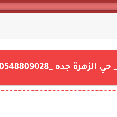
زهرة جده _0548809028