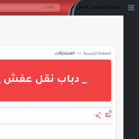
عبدالله للشحن الدولي 0548809028
المشاركات
الصفحة الرئيسية
_ دباب نقل عفش _ حي ال