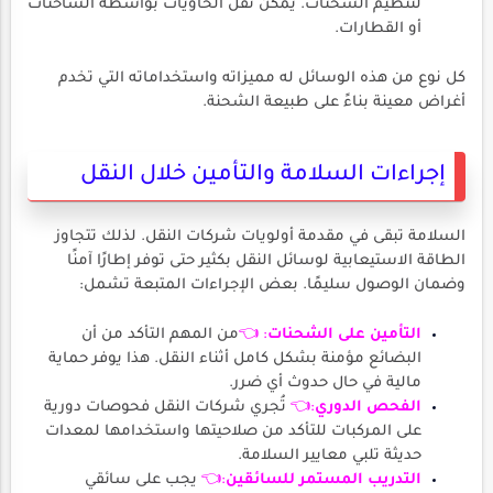
لتنظيم الشحنات. يمكن نقل الحاويات بواسطة الشاحنات
أو القطارات.
كل نوع من هذه الوسائل له مميزاته واستخداماته التي تخدم
أغراض معينة بناءً على طبيعة الشحنة.
إجراءات السلامة والتأمين خلال النقل
السلامة تبقى في مقدمة أولويات شركات النقل. لذلك تتجاوز
الطاقة الاستيعابية لوسائل النقل بكثير حتى توفر إطارًا آمنًا
وضمان الوصول سليمًا. بعض الإجراءات المتبعة تشمل:
التأمين على الشحنات
: 👈
من المهم التأكد من أن
البضائع مؤمنة بشكل كامل أثناء النقل. هذا يوفر حماية
مالية في حال حدوث أي ضرر.
الفحص الدوري
:👈
تُجري شركات النقل فحوصات دورية
على المركبات للتأكد من صلاحيتها واستخدامها لمعدات
حديثة تلبي معايير السلامة.
التدريب المستمر للسائقين
:👈
يجب على سائقي