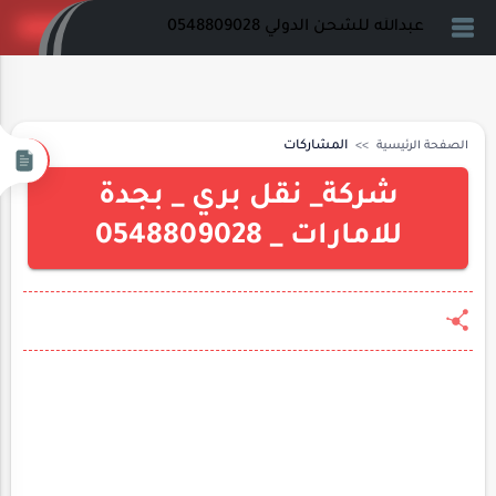
عبدالله للشحن الدولي 0548809028
الصفحة الرئيسية
المشاركات
شركة_ نقل بري _ بجدة
للامارات _ 0548809028