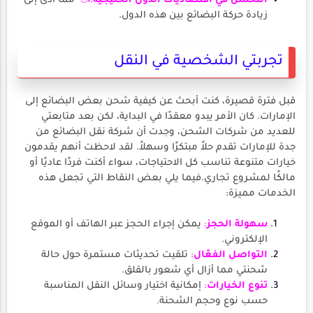
التحسن في اقتصاديات الدول الخليجية
:👈
مما أدى إلى
زيادة حركة البضائع بين هذه الدول.
تجربتي الشخصية في النقل
قبل فترة قصيرة، كنت أبحث عن كيفية شحن بعض البضائع إلى
الإمارات. كان الأمر يبدو معقدًا في البداية، لكن بعد متابعتي
للعديد من شركات الشحن، وجدت أن شركة نقل البضائع من
جدة للإمارات تقدم حلاً مبتكرًا وسهلاً. لقد لاحظت أنهم يقدمون
خيارات متنوعة تناسب كل الاحتياجات، سواء أكنت فردًا عاديًا أو
مالكًا لمشروع تجاري.فيما يلي بعض النقاط التي تجعل هذه
الخدمات مميزة:
سهولة الحجز
:
يمكن إجراء الحجز عبر الهاتف أو الموقع
الإلكتروني.
التواصل الفعّال
:
تلقيت تحديثات مستمرة حول حالة
شحنتي مما أزال أي شعور بالقلق.
تنوع الخيارات
:
إمكانية اختيار وسائل النقل المناسبة
حسب نوع وحجم الشحنة.